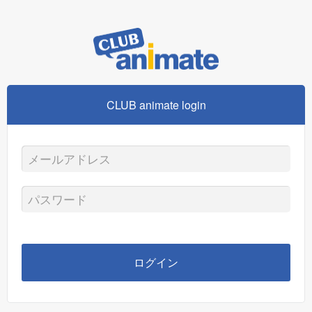
CLUB animate login
メ
ー
パ
ル
ス
ア
ワ
ログイン
ド
ー
レ
ド