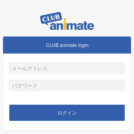
CLUB animate login
メ
ー
パ
ル
ス
ア
ワ
ログイン
ド
ー
レ
ド